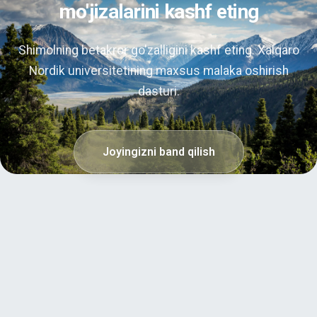
mo'jizalarini kashf eting
Shimolning betakror go'zalligini kashf eting. Xalqaro
Nordik universitetining maxsus malaka oshirish
dasturi.
Joyingizni band qilish