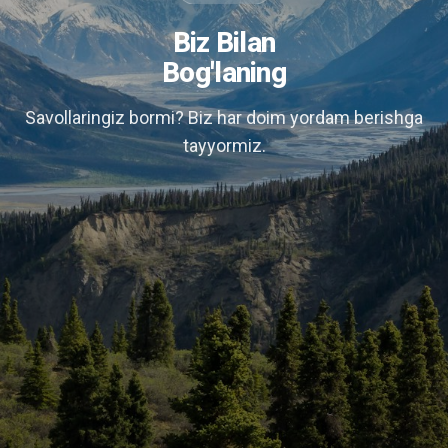
Biz Bilan
Bog'laning
Savollaringiz bormi? Biz har doim yordam berishga
tayyormiz.