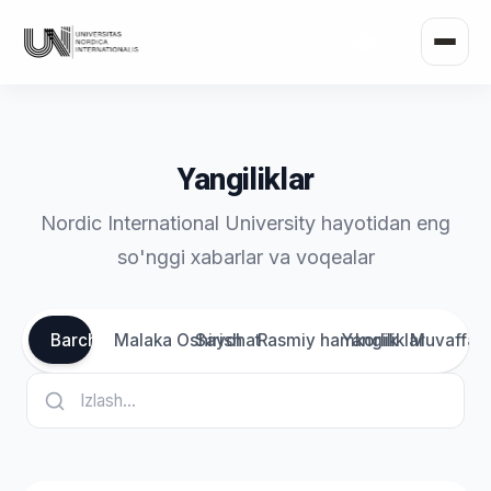
UZ
Yangiliklar
Nordic International University hayotidan eng
so'nggi xabarlar va voqealar
Barchasi
Malaka Oshirish
Sayohat
Rasmiy hamkorlik
Yangiliklar
Muvaffaqi